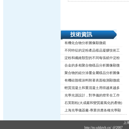
技術資訊
有機化合物分析圖像顯微鏡
不同特征的淀粉產品樣品凝膠技術工
藝
淀粉和纖維類型的不同每張紙中淀粉
含量為1％～2％
合金的多相聚合物樣品分析圖像顯微
鏡
聚合物的組分涂覆金屬樣品分析圖像
顯微鏡
有機硅脫模涂料附著表面檢測顯微鏡
輕質混凝土和重混凝土用得越來越多
了
光學光源設計，對準儀的燈常在工作
時用電扇冷卻
石英顆粒(火成巖和變質巖風化的產物)
非常堅硬
上海光學儀器廠-專業供應各種光學顯
微鏡,工業顯微鏡,視頻顯微鏡,光學儀
上
器,光學設備
http://m.szkktyh.cn/
@2007