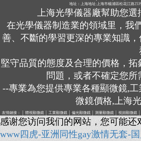
地址：上海地址:上海市楊浦區松花江路253號 電話:02
上海光學儀器廠幫助您選
在光學儀器制造業的領域里，我們
善、不斷的學習更深的專業知識，
堅守品質的態度及合理的價格，
問題，或者不確定
--專業為您提供專業各種顯微鏡,工
微鏡價格,上海光學
友情鏈接：
體視顯微鏡
工業顯微鏡
偏光顯微鏡
測量顯微鏡
視頻顯微鏡
感谢您访问我们的网站，您可能还
www四虎-亚洲同性gay激情无套