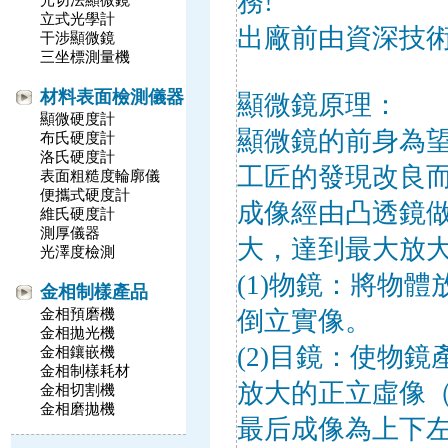
務!
光切法顯微鏡
立式光學計
出廠前由資深技術
干涉顯微鏡
三坐標測量機
材料表面檢測儀器
顯微鏡原理：
顯微硬度計
顯微鏡的前身為望
布氏硬度計
洛氏硬度計
工匠的發現改良而成
表面粗糙度輪廓儀
便攜式硬度計
成像經由凸透鏡做
維氏硬度計
測厚儀器
大，達到最大放大
光澤度檢測
(1)物鏡：將物體
金相制樣產品
金相預磨機
倒立實像。
金相拋光機
(2)目鏡：使物
金相鑲嵌機
金相制樣耗材
放大的正立虛像
金相切割機
金相磨拋機
最后成像為上下左