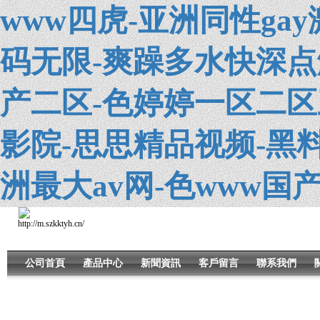
www四虎-亚洲同性ga
码无限-爽躁多水快深点
产二区-色婷婷一区二区
影院-思思精品视频-黑
洲最大av网-色www国
公司首頁
產品中心
新聞資訊
客戶留言
聯系我們