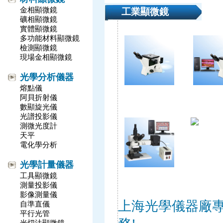
金相顯微鏡
工業顯微鏡
礦相顯微鏡
實體顯微鏡
多功能材料顯微鏡
檢測顯微鏡
現場金相顯微鏡
光學分析儀器
熔點儀
倒置金相顯微鏡
倒置金相
阿貝折射儀
(明暗場) 11XD
（明暗
數顯旋光儀
11XD
光譜投影儀
測微光度計
天平
電化學分析
倒置金相
4X
光學計量儀器
工具顯微鏡
正置金相顯微鏡
測量投影儀
102XB-PC
影像測量儀
上海光學儀器廠
自準直儀
平行光管